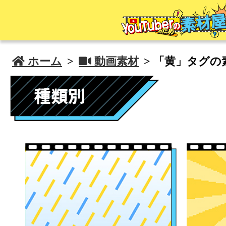
 ホーム
>
 動画素材
> 「黄」タグの