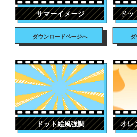
サマーイメージ
ドッ
#背景
#背景
ダウンロードページへ
ダ
ドット絵風強調
オレ
#背景
#背景