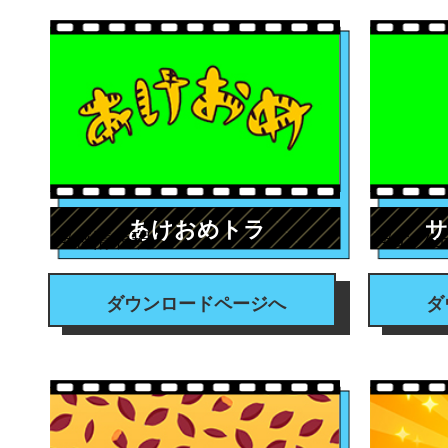
あけおめトラ
サ
#感情表現
#エフ
ダウンロードページへ
ダ