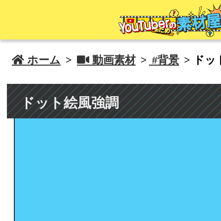
 ホーム
>
 動画素材
>
#背景
> ドッ
ドット絵風強調