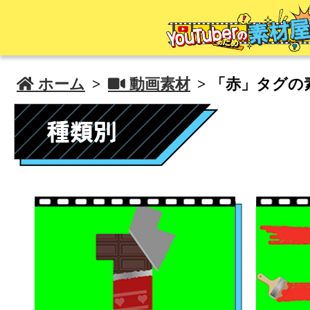
 ホーム
>
 動画素材
> 「赤」タグの