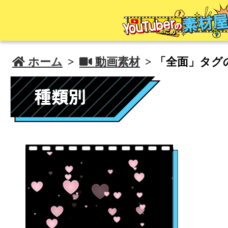
 ホーム
>
 動画素材
> 「全面」タグ