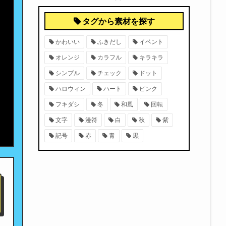
タグから素材を探す
かわいい
ふきだし
イベント
オレンジ
カラフル
キラキラ
シンプル
チェック
ドット
ハロウィン
ハート
ピンク
フキダシ
冬
和風
回転
文字
漫符
白
秋
紫
記号
赤
青
黒