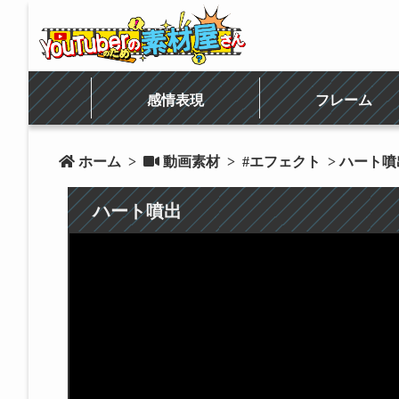
感情表現
フレーム
 ホーム
>
 動画素材
>
#エフェクト
> ハート噴
ハート噴出