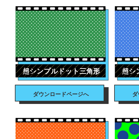
超シンプルドット三角形
超シ
#背景
#背景
ダウンロードページへ
ダ