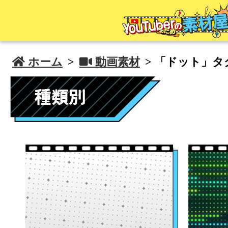
 ホーム
>
 動画素材
> 「ドット」タ