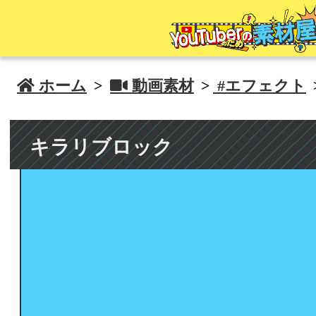
 ホーム
>
 動画素材
>
#エフェクト
キラリブロック