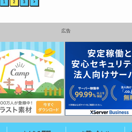
1
2
3
広告