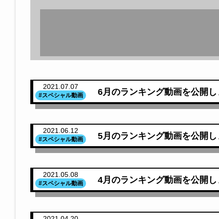
2021.07.07
6月のランキング動画を公開し
#スペシャル動画
2021.06.12
5月のランキング動画を公開し
#スペシャル動画
2021.05.08
4月のランキング動画を公開し
#スペシャル動画
2021.04.20