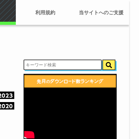
利用規約
当サイトへのご支援