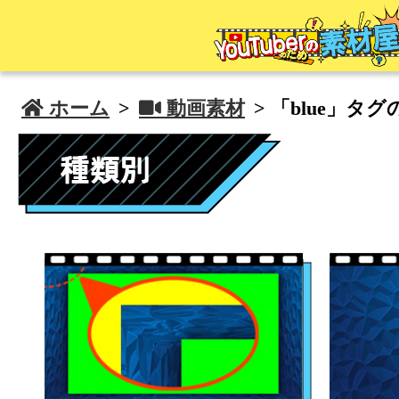
 ホーム
>
 動画素材
> 「blue」タ