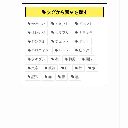
タグから素材を探す
かわいい
ふきだし
イベント
オレンジ
カラフル
キラキラ
シンプル
チェック
ドット
ハロウィン
ハート
ピンク
フキダシ
冬
和風
回転
文字
漫符
白
秋
紫
記号
赤
青
黒