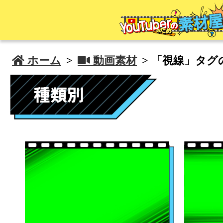
 ホーム
>
 動画素材
> 「視線」タグ