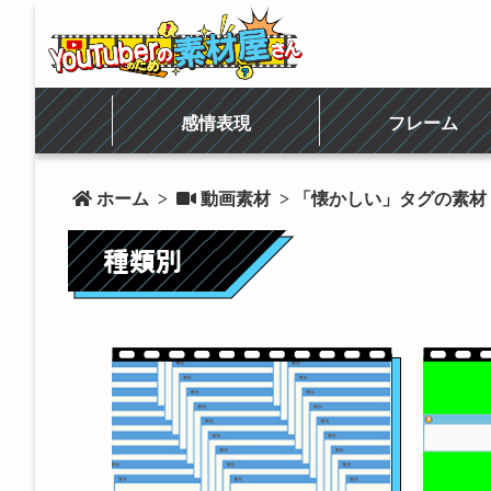
感情表現
フレーム
 ホーム
>
 動画素材
> 「懐かしい」タグの素材