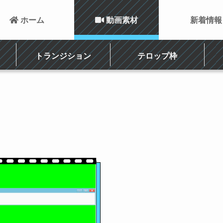
 ホーム
 動画素材
新着情報
トランジション
テロップ枠