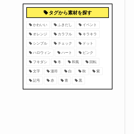
タグから素材を探す
かわいい
ふきだし
イベント
オレンジ
カラフル
キラキラ
シンプル
チェック
ドット
ハロウィン
ハート
ピンク
フキダシ
冬
和風
回転
文字
漫符
白
秋
紫
記号
赤
青
黒