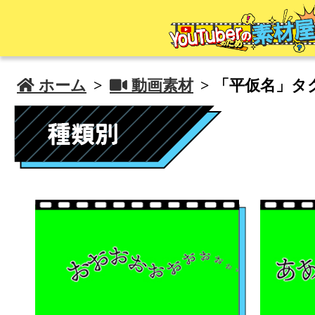
 ホーム
>
 動画素材
> 「平仮名」タ