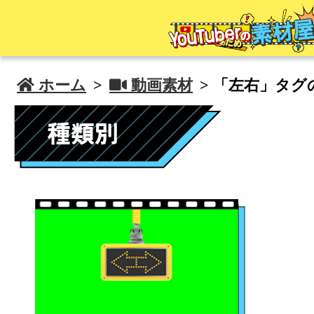
 ホーム
>
 動画素材
> 「左右」タグ