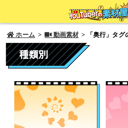
 ホーム
>
 動画素材
> 「奥行」タグ