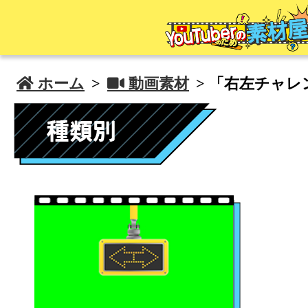
 ホーム
>
 動画素材
> 「右左チャ