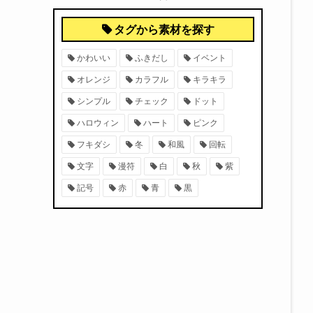
タグから素材を探す
かわいい
ふきだし
イベント
オレンジ
カラフル
キラキラ
シンプル
チェック
ドット
ハロウィン
ハート
ピンク
フキダシ
冬
和風
回転
文字
漫符
白
秋
紫
記号
赤
青
黒