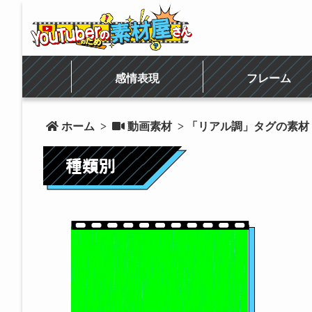
感情表現
フレーム
 ホーム
>
 動画素材
> 「リアル調」タグの素材