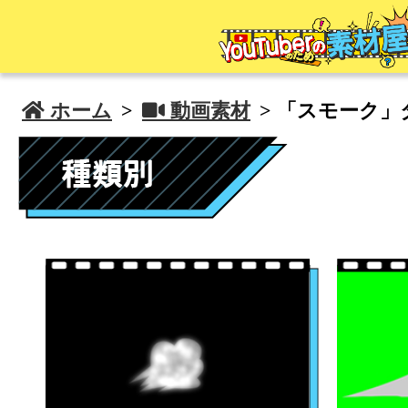
 ホーム
>
 動画素材
> 「スモーク」