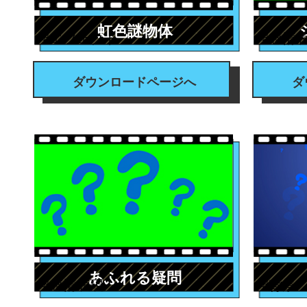
虹色謎物体
#エフェクト
#感情
ダウンロードページへ
ダ
あふれる疑問
#感情表現
#背景