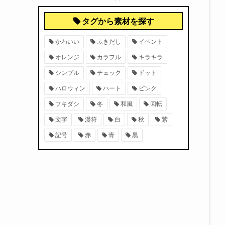
タグから素材を探す
かわいい
ふきだし
イベント
オレンジ
カラフル
キラキラ
シンプル
チェック
ドット
ハロウィン
ハート
ピンク
フキダシ
冬
和風
回転
文字
漫符
白
秋
紫
記号
赤
青
黒