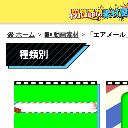
 ホーム
>
 動画素材
> 「エアメー