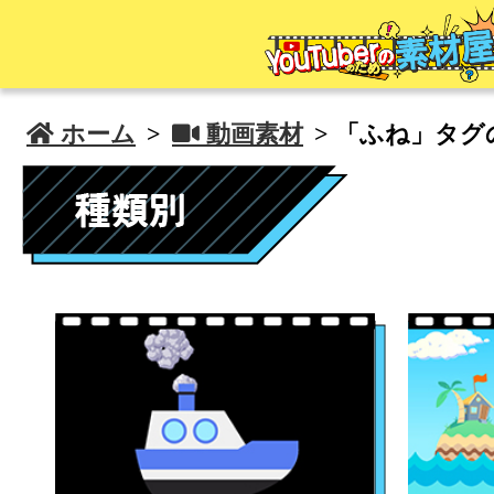
 ホーム
>
 動画素材
> 「ふね」タグ