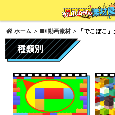
 ホーム
>
 動画素材
> 「でこぼこ」