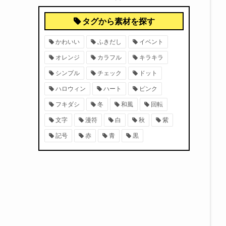
タグから素材を探す
かわいい
ふきだし
イベント
オレンジ
カラフル
キラキラ
シンプル
チェック
ドット
ハロウィン
ハート
ピンク
フキダシ
冬
和風
回転
文字
漫符
白
秋
紫
記号
赤
青
黒