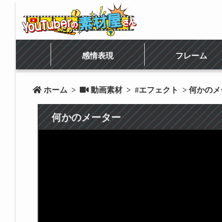
感情表現
フレーム
 ホーム
>
 動画素材
>
#エフェクト
> 何かの
何かのメーター