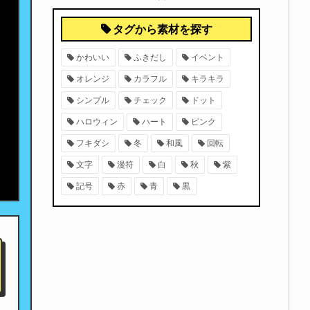
タグから素材を探す
かわいい
ふきだし
イベント
オレンジ
カラフル
キラキラ
シンプル
チェック
ドット
ハロウィン
ハート
ピンク
フキダシ
冬
和風
回転
文字
漫符
白
秋
紫
記号
赤
青
黒