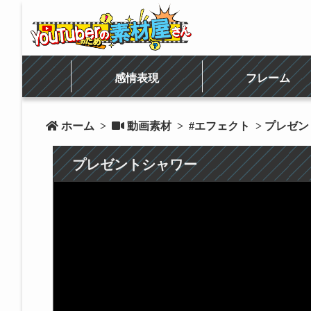
感情表現
フレーム
 ホーム
>
 動画素材
>
#エフェクト
> プレゼ
プレゼントシャワー