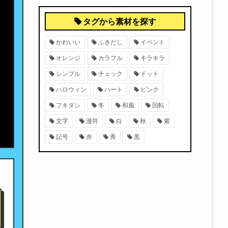
タグから素材を探す
かわいい
ふきだし
イベント
オレンジ
カラフル
キラキラ
シンプル
チェック
ドット
ハロウィン
ハート
ピンク
フキダシ
冬
和風
回転
文字
漫符
白
秋
紫
記号
赤
青
黒