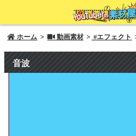
 ホーム
>
 動画素材
>
#エフェクト
音波