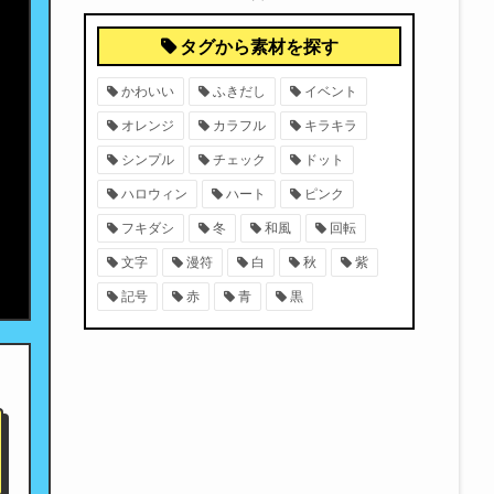
タグから素材を探す
かわいい
ふきだし
イベント
オレンジ
カラフル
キラキラ
シンプル
チェック
ドット
ハロウィン
ハート
ピンク
フキダシ
冬
和風
回転
文字
漫符
白
秋
紫
記号
赤
青
黒