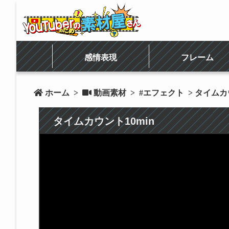
感情表現
フレーム
 ホーム
>
 動画素材
>
#エフェクト
> タイムカ
タイムカウント10min