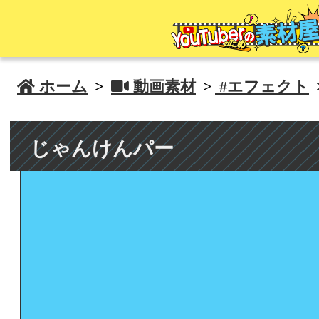
 ホーム
>
 動画素材
>
#エフェクト
じゃんけんパー