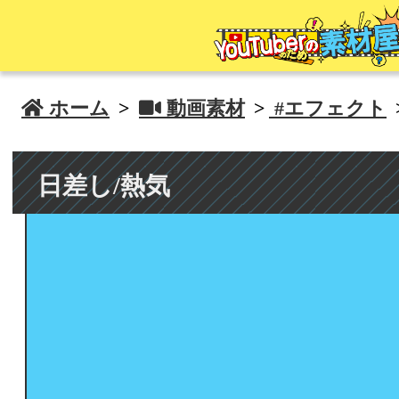
 ホーム
>
 動画素材
>
#エフェクト
日差し/熱気