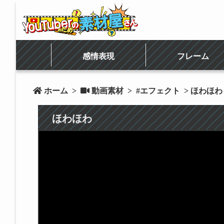
感情表現
フレーム
 ホーム
>
 動画素材
>
#エフェクト
> ほわほわ
ほわほわ