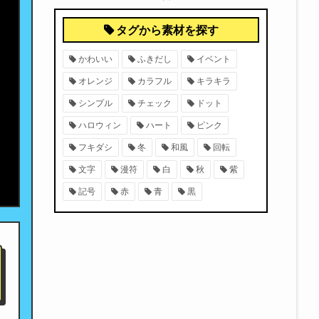
タグから素材を探す
かわいい
ふきだし
イベント
オレンジ
カラフル
キラキラ
シンプル
チェック
ドット
ハロウィン
ハート
ピンク
フキダシ
冬
和風
回転
文字
漫符
白
秋
紫
記号
赤
青
黒