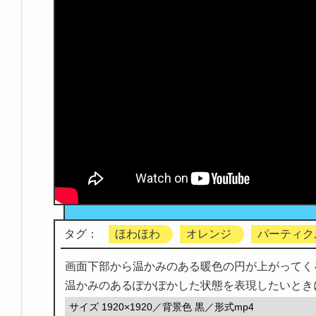
タグ：
ほわほわ
オレンジ
パーティク
画面下部から温かみのある暖色の円が上がってく
温かみのあるぽかぽかした状態を表現したいとき
サイズ 1920×1920／背景色 黒／形式mp4