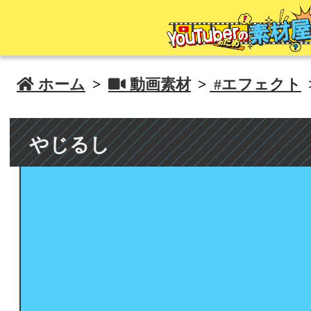
 ホーム
>
 動画素材
>
#エフェクト
やじるし