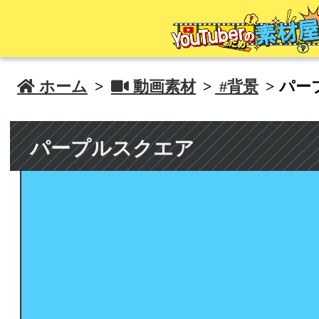
 ホーム
>
 動画素材
>
#背景
> パ
パープルスクエア