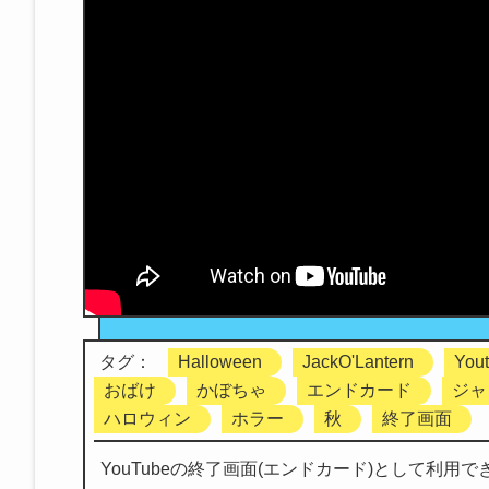
タグ：
Halloween
JackO'Lantern
You
おばけ
かぼちゃ
エンドカード
ジャ
ハロウィン
ホラー
秋
終了画面
YouTubeの終了画面(エンドカード)として利用