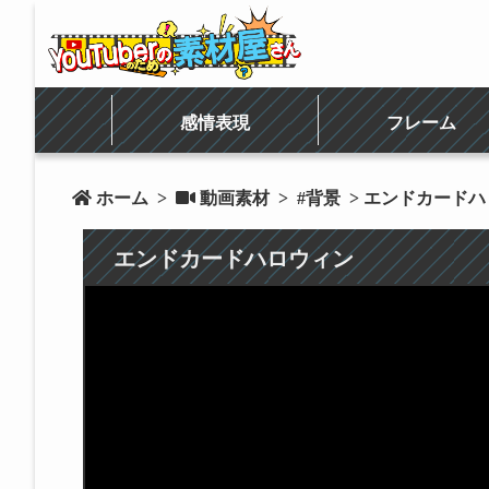
感情表現
フレーム
 ホーム
>
 動画素材
>
#背景
> エンドカード
エンドカードハロウィン