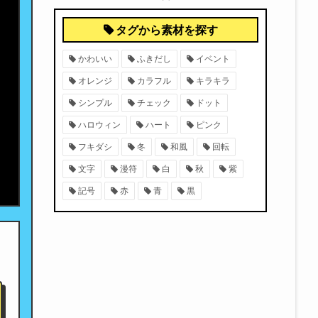
タグから素材を探す
かわいい
ふきだし
イベント
オレンジ
カラフル
キラキラ
シンプル
チェック
ドット
ハロウィン
ハート
ピンク
フキダシ
冬
和風
回転
文字
漫符
白
秋
紫
記号
赤
青
黒