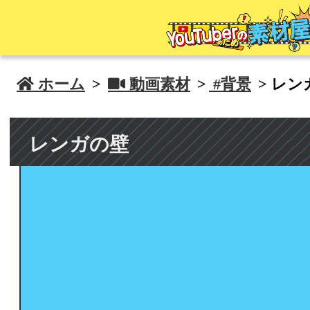
 ホーム
>
 動画素材
>
#背景
> レン
レンガの壁