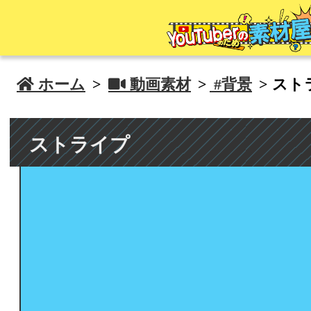
 ホーム
>
 動画素材
>
#背景
> スト
ストライプ