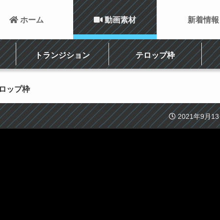
 ホーム
 動画素材
新着情報
トランジション
テロップ枠
テロップ枠
2021年9月1