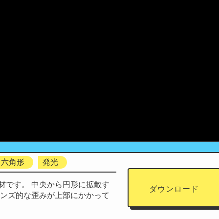
六角形
発光
材です。 中央から円形に拡散す
ダウンロード
レンズ的な歪みが上部にかかって