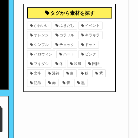
タグから素材を探す
かわいい
ふきだし
イベント
オレンジ
カラフル
キラキラ
シンプル
チェック
ドット
ハロウィン
ハート
ピンク
フキダシ
冬
和風
回転
文字
漫符
白
秋
紫
記号
赤
青
黒