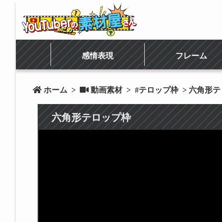
感情表現
フレーム
 ホーム
>
 動画素材
>
#テロップ枠
> 六角形
六角形テロップ枠