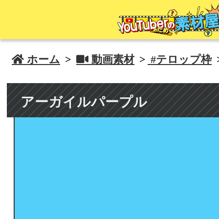
 ホーム
>
 動画素材
>
#テロップ枠
アーガイルパープル