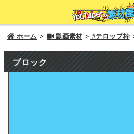
 ホーム
>
 動画素材
>
#テロップ枠
ブロック