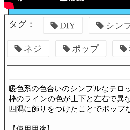
タグ：
DIY
シン
ネジ
ポップ
暖色系の色合いのシンプルなテロ
枠のラインの色が上下と左右で異
四隅に飾りをつけたことでポップ
【使用用途】