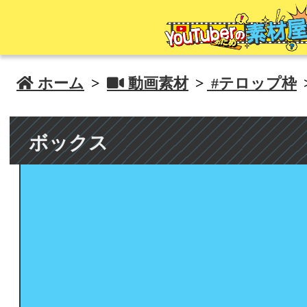
 ホーム
>
 動画素材
>
#テロップ枠
ボックス