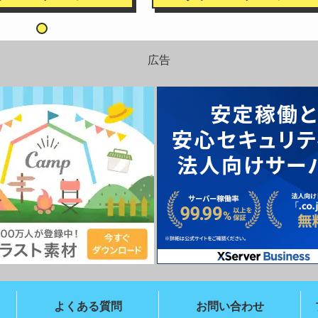
広告
よくある質問
お問い合わせ