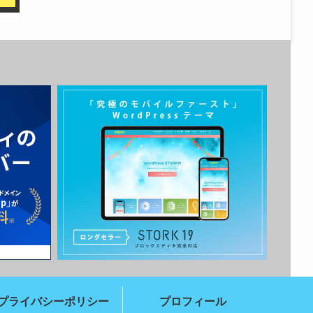
プライバシーポリシー
プロフィール