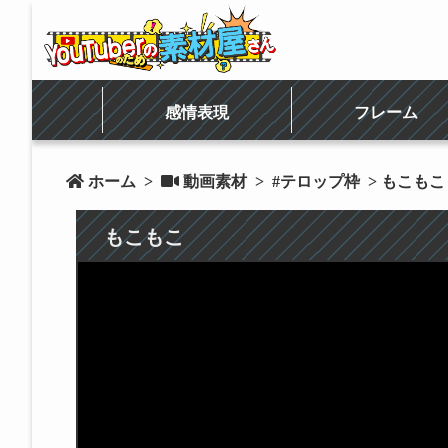
感情表現
フレーム
 ホーム
>
 動画素材
>
#テロップ枠
> もこもこ
もこもこ