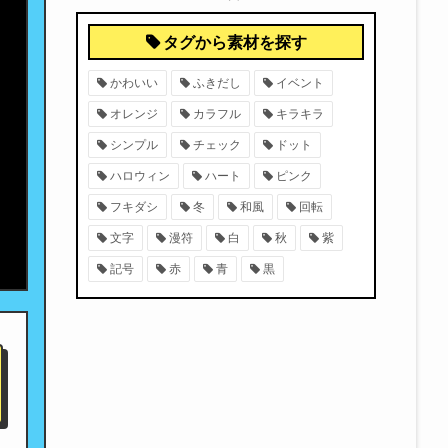
タグから素材を探す
かわいい
ふきだし
イベント
オレンジ
カラフル
キラキラ
シンプル
チェック
ドット
ハロウィン
ハート
ピンク
フキダシ
冬
和風
回転
文字
漫符
白
秋
紫
記号
赤
青
黒