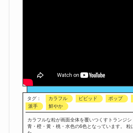
タグ：
カラフル
ビビッド
ポップ
派手
鮮やか
カラフルな粒が画面全体を覆いつくすトランジシ
青・橙・黄・桃・水色の6色となっています。 
た。