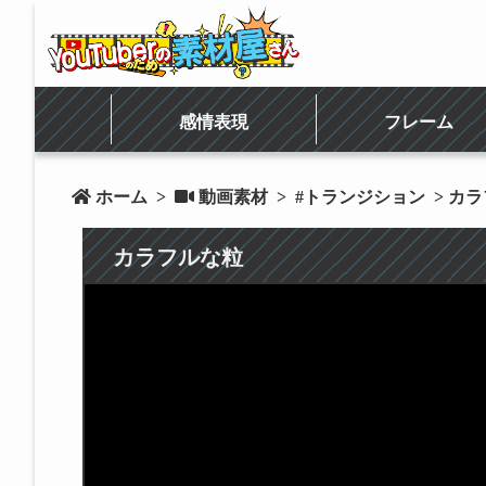
感情表現
フレーム
 ホーム
>
 動画素材
>
#トランジション
> カ
カラフルな粒