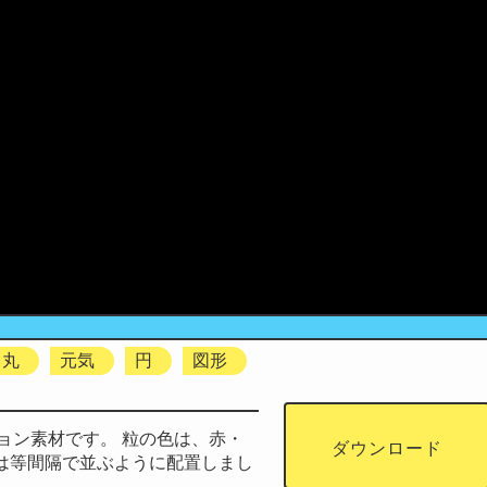
丸
元気
円
図形
ョン素材です。 粒の色は、赤・
ダウンロード
粒は等間隔で並ぶように配置しまし