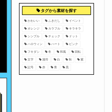
タグから素材を探す
かわいい
ふきだし
イベント
オレンジ
カラフル
キラキラ
シンプル
チェック
ドット
ハロウィン
ハート
ピンク
フキダシ
冬
和風
回転
文字
漫符
白
秋
紫
記号
赤
青
黒