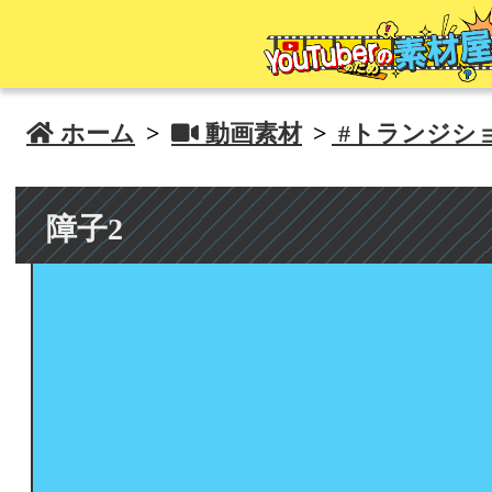
 ホーム
>
 動画素材
>
#トランジシ
障子2