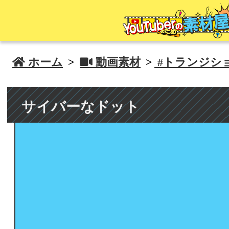
 ホーム
>
 動画素材
>
#トランジシ
サイバーなドット