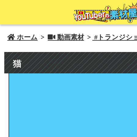
 ホーム
>
 動画素材
>
#トランジシ
猫