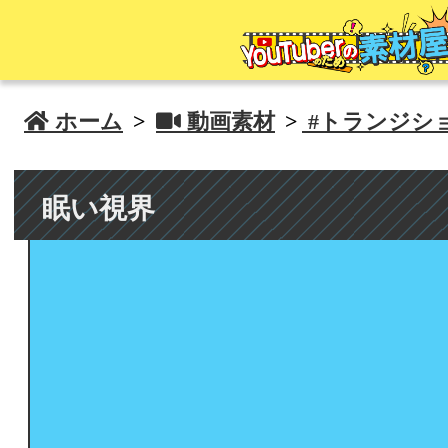
 ホーム
>
 動画素材
>
#トランジシ
眠い視界