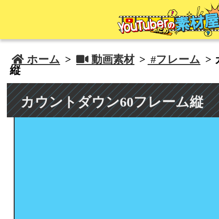
 ホーム
>
 動画素材
>
#フレーム
>
縦
カウントダウン60フレーム縦