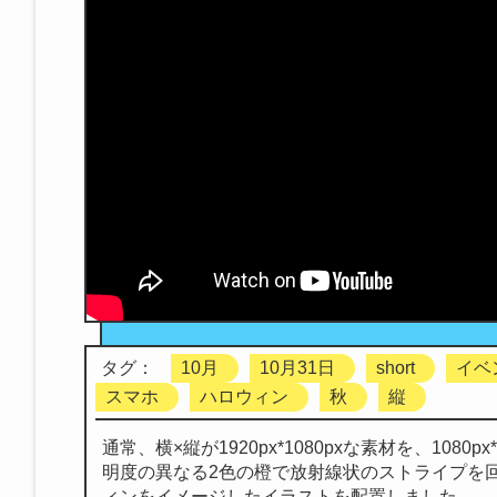
タグ：
10月
10月31日
short
イベ
スマホ
ハロウィン
秋
縦
通常、横×縦が1920px*1080pxな素材を、1080
明度の異なる2色の橙で放射線状のストライプを
ィンをイメージしたイラストを配置しました。