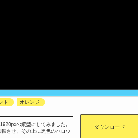
ント
オレンジ
px*1920pxの縦型にしてみました。
ダウンロード
回転させ、その上に黒色のハロウ