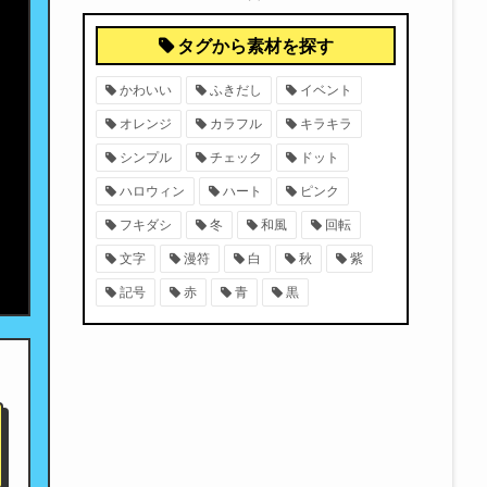
タグから素材を探す
かわいい
ふきだし
イベント
オレンジ
カラフル
キラキラ
シンプル
チェック
ドット
ハロウィン
ハート
ピンク
フキダシ
冬
和風
回転
文字
漫符
白
秋
紫
記号
赤
青
黒