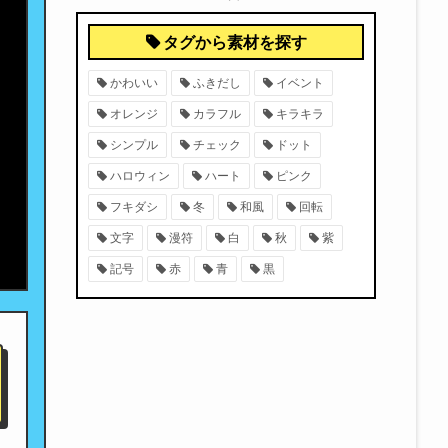
タグから素材を探す
かわいい
ふきだし
イベント
オレンジ
カラフル
キラキラ
シンプル
チェック
ドット
ハロウィン
ハート
ピンク
フキダシ
冬
和風
回転
文字
漫符
白
秋
紫
記号
赤
青
黒